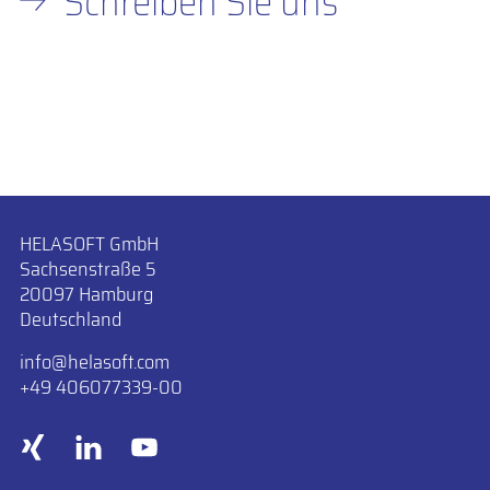
Schreiben Sie uns
HELASOFT GmbH
Sachsenstraße 5
20097 Hamburg
Deutschland
info
​helasoft.com
+49 406077339-00