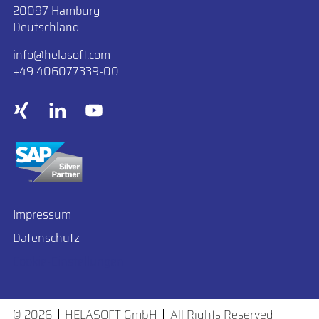
20097 Hamburg
Deutschland
info
​helasoft.com
+49 406077339-00
Impressum
Datenschutz
Cookie-Einstellungen
© 2026
HELASOFT GmbH
All Rights Reserved