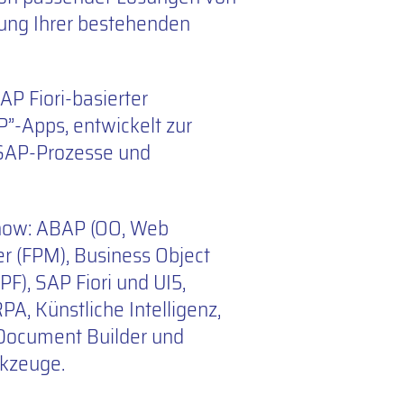
rung Ihrer bestehenden
P Fiori-basierter
”-Apps, entwickelt zur
SAP-Prozesse und
how: ABAP (OO, Web
r (FPM), Business Object
), SAP Fiori und UI5,
PA, Künstliche Intelligenz,
Document Builder und
kzeuge.