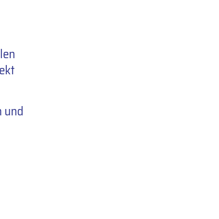
len
ekt
n und