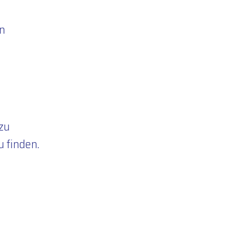
n
zu
 finden.