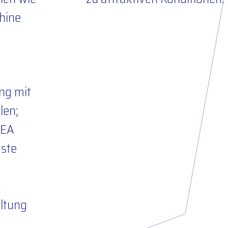
chine
ng mit
len;
REA
aste
ltung