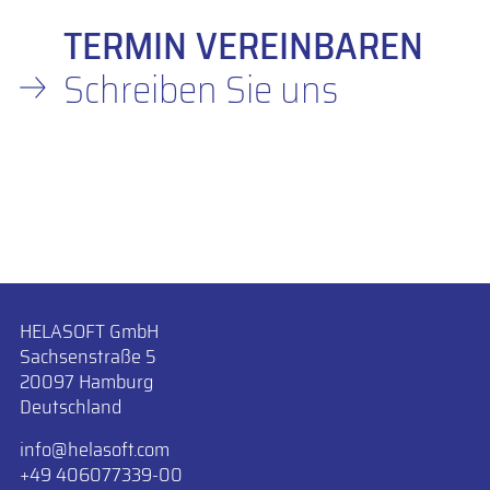
TERMIN VEREINBAREN
Schreiben Sie uns
HELASOFT GmbH
Sachsenstraße 5
20097 Hamburg
Deutschland
info
​helasoft.com
+49 406077339-00